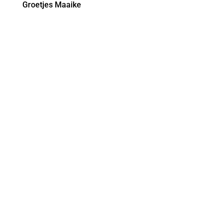
Groetjes Maaike
CONTACT

Markt 9, 4701PA, Roosendaal

reserveren@wapenvanroosendaal.nl

0165 534 376

06 22529321