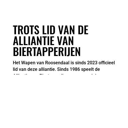
TROTS LID VAN DE
ALLIANTIE VAN
BIERTAPPERIJEN
Het Wapen van Roosendaal is sinds 2023 officieel
lid van deze alliantie. Sinds 1986 speelt de
Alliantie van Biertapperijen, een vereniging van
bijzondere biercafés, een toonaangevende rol in
het speciaalbierlandschap. Dat doen ze door hun
aanbod, niet eerder in ons land uitgebrachte,
unieke tapbieren van de maand. Maar ook met
het flesbier van de maand als stimulans voor de
kleinere Nederlandse brouwerijen. De ambitie
van de alliantie is niet om de grootste vereniging