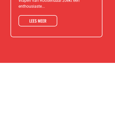
Wapen van Roosendaal zoekt een
enthousiaste...
LEES MEER
CONTACT

Markt 9, 4701PA, Roosendaal

reserveren@wapenvanroosendaal.nl