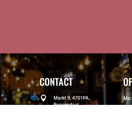
CONTACT
OP

Markt 9, 4701PA,
Ma:
Roosendaal
Di:

reserveren@wapenvanroosendaal.nl
Woe

0165 534 376