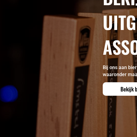
UITG
ASS
Bij ons aan bie
waaronder maar 
Bekijk 