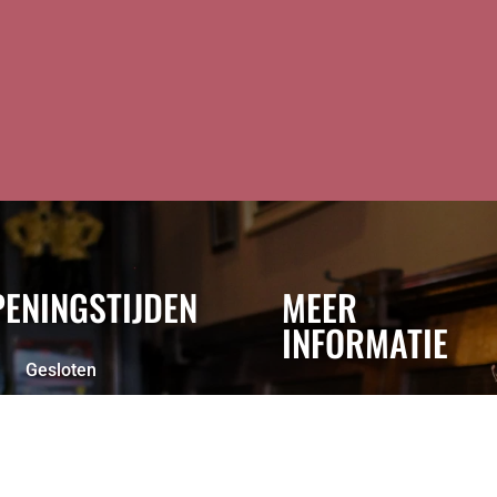
ENINGSTIJDEN
MEER
INFORMATIE
Gesloten
Reviews
Gesloten
Blog
:
11:00 – 02.00
High Beer