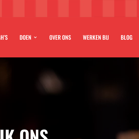
GH’S
DOEN
OVER ONS
WERKEN BIJ
BLOG
JK ONS