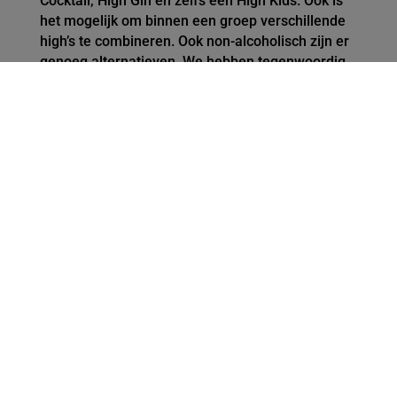
Cocktail, High Gin en zelfs een High Kids. Ook is
het mogelijk om binnen een groep verschillende
high’s te combineren. Ook non-alcoholisch zijn er
genoeg alternatieven. We hebben tegenwoordig
namelijk heerlijke 0.0 Martini’s, gins en bieren!
Bij onze high’s word je verrast met drie gangen
uitgebreide hapjes en een aantal rondes met
drankjes. De High Beer, High Wine, High Tea en
High Kids bestaan uit vier drankrondes, de High
Cocktail en High Gin uit drie drankrondes. De
prijzen variëren van €17,- voor de High Kids en
€21,50 voor de High Tea tot €37,50 voor de High
Beer, High Wine, High Cocktail en High Gin. Ook is
het mogelijk om een high cadeau te doen met
een tegoedbon.
Heb je een allergie of afwijkend
voedingspatroon? We kijken graag of we dit voor
je kunnen aanpassen. Wel willen we dit graag van
tevoren weten, dus vermeld dit altijd bij je