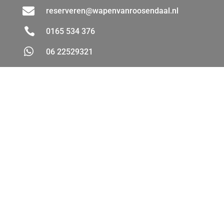

reserveren@wapenvanroosendaal.nl

0165 534 376

06 22529321
OPENINGSTIJDEN
Ma:
Gesloten
Di:
Gesloten
Woe:
11:00 – 02.00
Do:
11:00 – 02.00
Vrij:
11:00 – 02.00
Za:
09.30u – 02.00