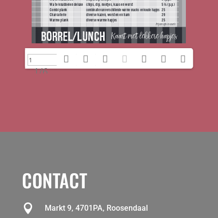
1/6
CONTACT

Markt 9, 4701PA, Roosendaal