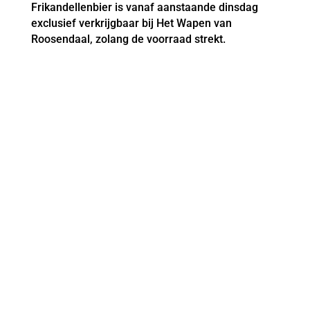
Frikandellenbier is vanaf aanstaande dinsdag
exclusief verkrijgbaar bij Het Wapen van
Roosendaal, zolang de voorraad strekt.
CONTACT

Markt 9, 4701PA, Roosendaal

reserveren@wapenvanroosendaal.nl

0165 534 376