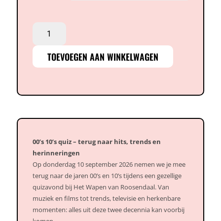
€ 102,50
00’s
10’s
quiz
TOEVOEGEN AAN WINKELWAGEN
–
10
september
aantal
00’s 10’s quiz – terug naar hits, trends en
herinneringen
Op donderdag 10 september 2026 nemen we je mee
terug naar de jaren 00’s en 10’s tijdens een gezellige
quizavond bij Het Wapen van Roosendaal. Van
muziek en films tot trends, televisie en herkenbare
momenten: alles uit deze twee decennia kan voorbij