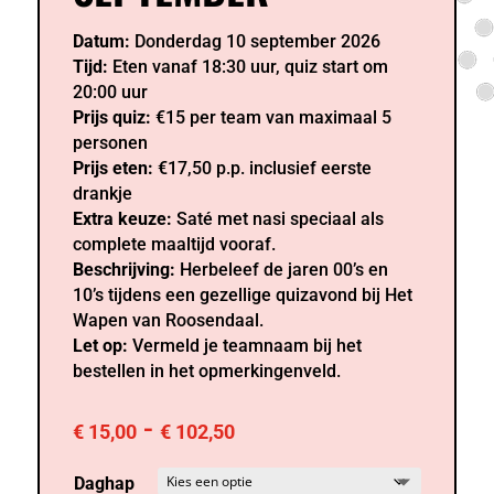
Datum:
Donderdag 10 september 2026
Tijd:
Eten vanaf 18:30 uur, quiz start om
20:00 uur
Prijs quiz:
€15 per team van maximaal 5
personen
Prijs eten:
€17,50 p.p. inclusief eerste
drankje
Extra keuze:
Saté met nasi speciaal als
complete maaltijd vooraf.
Beschrijving:
Herbeleef de jaren 00’s en
10’s tijdens een gezellige quizavond bij Het
Wapen van Roosendaal.
Let op:
Vermeld je teamnaam bij het
bestellen in het opmerkingenveld.
Prijsklasse:
-
€
15,00
€
102,50
€ 15,00
tot
Daghap