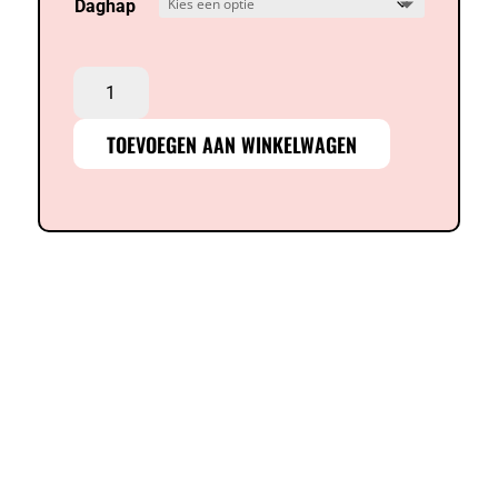
Daghap
00’s
10’s
quiz
TOEVOEGEN AAN WINKELWAGEN
–
10
september
aantal