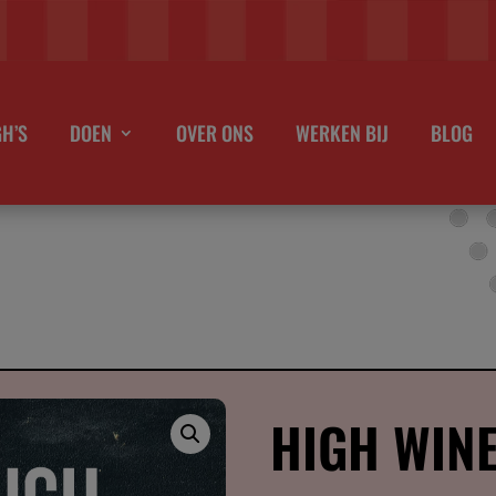
GH’S
DOEN
OVER ONS
WERKEN BIJ
BLOG
HIGH WIN