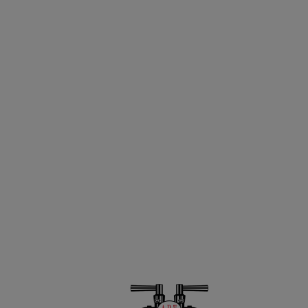
CONTACT
OP

Markt 9, 4701PA,
Ma:
Roosendaal
Di:

reserveren@wapenvanroosendaal.nl
Woe

0165 534 376
Do:

06 22529321
Vrij:
Za:
Zo:
TR