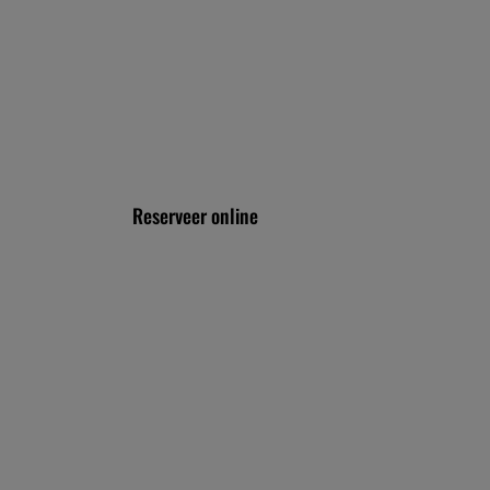
VOLG ONS VIA
Reserveer online
RTAPPERIJEN!