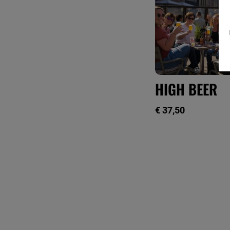
HIGH BEER
€
37,50