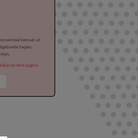
Roosendaal bestaat uit
itgebreide hapjes,
nkjes.
ijkje op deze pagina
.