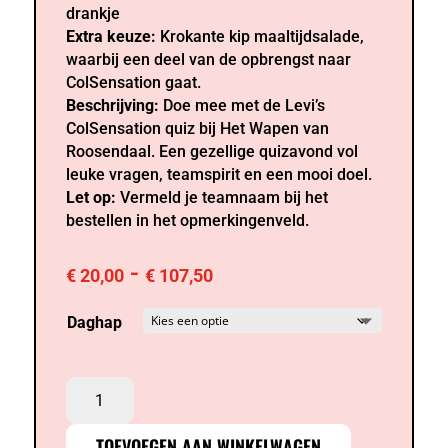
drankje
Extra keuze:
Krokante kip maaltijdsalade,
waarbij een deel van de opbrengst naar
ColSensation gaat.
Beschrijving:
Doe mee met de Levi’s
ColSensation quiz bij Het Wapen van
Roosendaal. Een gezellige quizavond vol
leuke vragen, teamspirit en een mooi doel.
Let op:
Vermeld je teamnaam bij het
bestellen in het opmerkingenveld.
Prijsklasse:
-
€
20,00
€
107,50
€ 20,00
tot
Daghap
€ 107,50
Levi’s
ColSensation
quiz
TOEVOEGEN AAN WINKELWAGEN