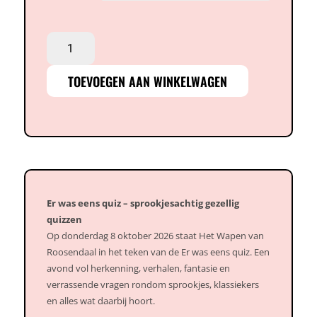
€ 90,00
Quiz
-
Er
TOEVOEGEN AAN WINKELWAGEN
was
eens...
-
8
oktober
aantal
Er was eens quiz – sprookjesachtig gezellig
quizzen
Op donderdag 8 oktober 2026 staat Het Wapen van
Roosendaal in het teken van de Er was eens quiz. Een
avond vol herkenning, verhalen, fantasie en
verrassende vragen rondom sprookjes, klassiekers
en alles wat daarbij hoort.