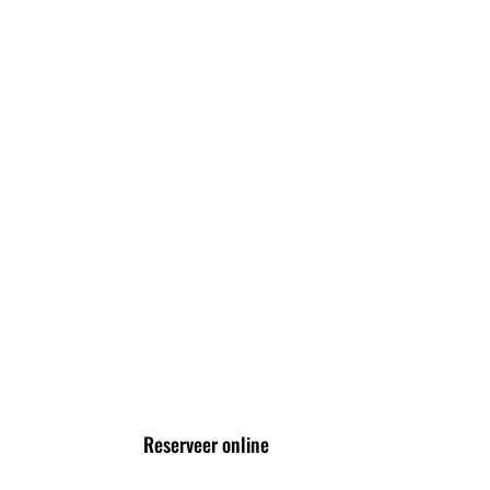
Blog
High Beer
High Wine
High Cocktail
High Tea
VOLG ONS VIA
Reserveer online