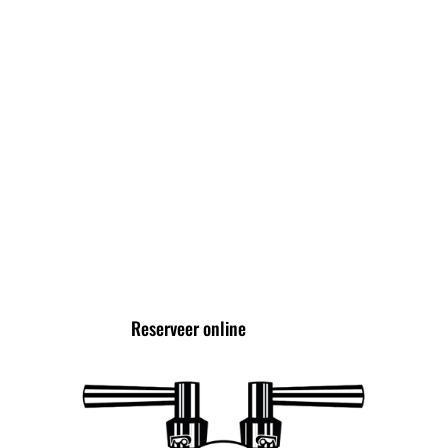
High Wine
High Cocktail
High Tea
VOLG ONS VIA
Reserveer online