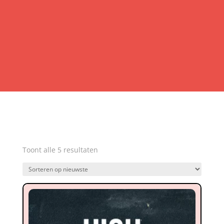
Gesorteerd
Toont alle 5 resultaten
op
nieuwste