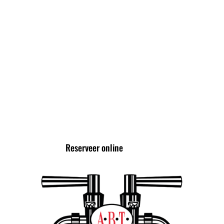
High Wine
High Cocktail
High Tea
VOLG ONS VIA
Reserveer online