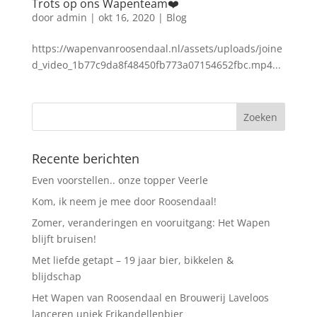
Trots op ons Wapenteam❤️
door
admin
|
okt 16, 2020
|
Blog
https://wapenvanroosendaal.nl/assets/uploads/joine
d_video_1b77c9da8f48450fb773a07154652fbc.mp4...
Recente berichten
Even voorstellen.. onze topper Veerle
Kom, ik neem je mee door Roosendaal!
Zomer, veranderingen en vooruitgang: Het Wapen
blijft bruisen!
Met liefde getapt – 19 jaar bier, bikkelen &
blijdschap
Het Wapen van Roosendaal en Brouwerij Laveloos
lanceren uniek Frikandellenbier