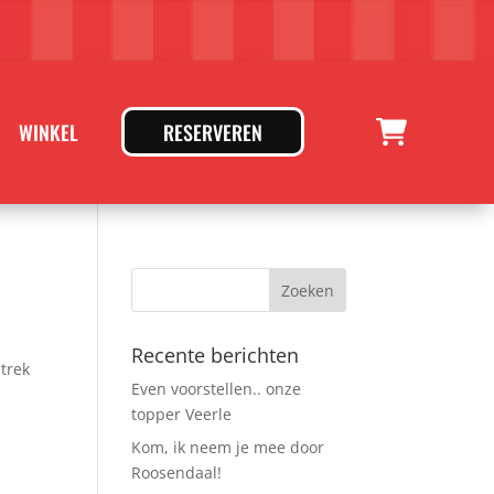
WINKEL
RESERVEREN
Recente berichten
 trek
Even voorstellen.. onze
topper Veerle
Kom, ik neem je mee door
Roosendaal!