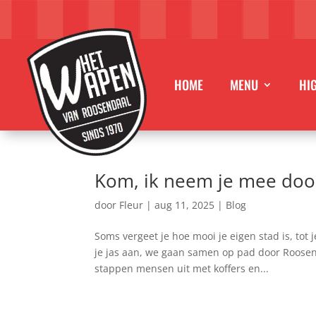
HOME
MENU
HI
Kom, ik neem je mee doo
door
Fleur
|
aug 11, 2025
|
Blog
Soms vergeet je hoe mooi je eigen stad is, tot 
je jas aan, we gaan samen op pad door Roosenda
stappen mensen uit met koffers en...