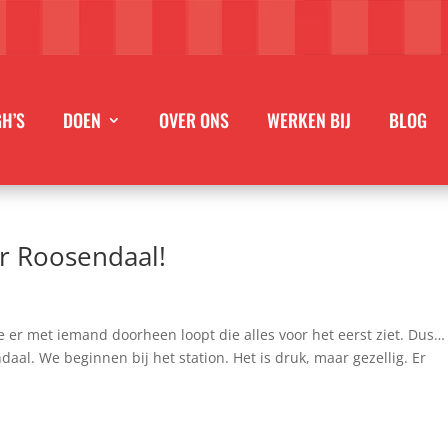
GH’S
DOEN
OVER ONS
WERKEN BIJ
BLOG
r Roosendaal!
je er met iemand doorheen loopt die alles voor het eerst ziet. Dus…
al. We beginnen bij het station. Het is druk, maar gezellig. Er