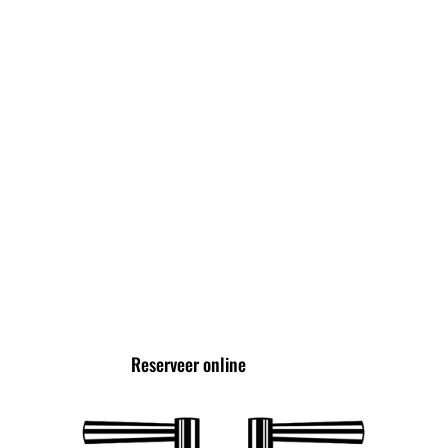
High Beer
High Wine
High Cocktail
High Tea
VOLG ONS VIA
Reserveer online