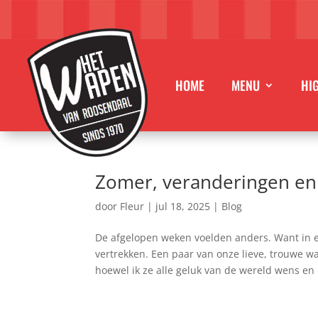
HOME
MENU
HI
Zomer, veranderingen en 
door
Fleur
|
jul 18, 2025
|
Blog
De afgelopen weken voelden anders. Want in e
vertrekken. Een paar van onze lieve, trouwe 
hoewel ik ze alle geluk van de wereld wens en 