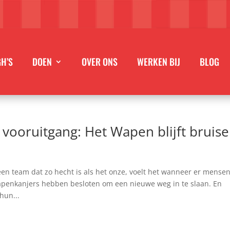
GH’S
DOEN
OVER ONS
WERKEN BIJ
BLOG
vooruitgang: Het Wapen blijft bruise
en team dat zo hecht is als het onze, voelt het wanneer er mense
wapenkanjers hebben besloten om een nieuwe weg in te slaan. En
hun...