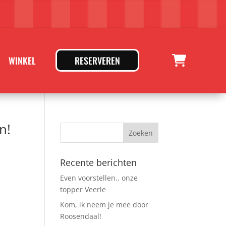
WINKEL
RESERVEREN
n!
Recente berichten
n
Even voorstellen.. onze
topper Veerle
Kom, ik neem je mee door
Roosendaal!