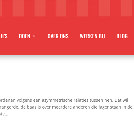
GH’S
DOEN
OVER ONS
WERKEN BIJ
BLOG
ordenen volgens een asymmetrische relaties tussen hen. Dat wil
 rangorde, de baas is over meerdere anderen die lager staan in de
e...