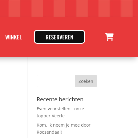
WINKEL
RESERVEREN
Recente berichten
Even voorstellen.. onze
topper Veerle
Kom, ik neem je mee door
Roosendaal!